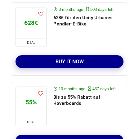
8 months ago
508 days left
628€ für den Ucity Urbanes
628€
Pendler‑E‑Bike
DEAL
BUY IT NOW
10 months ago
437 days left
Bis zu 55% Rabatt auf
55%
Hoverboards
DEAL