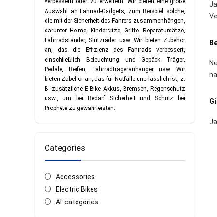
verbessern oder zu erweitern. Wir bieten eine große
Ja
Auswahl an Fahrrad-Gadgets, zum Beispiel solche,
Ve
die mit der Sicherheit des Fahrers zusammenhängen,
darunter Helme, Kindersitze, Griffe, Reparatursätze,
Fahrradständer, Stützräder usw. Wir bieten Zubehör
Be
an, das die Effizienz des Fahrrads verbessert,
einschließlich Beleuchtung und Gepäck Träger,
Ne
Pedale, Reifen, Fahrradträgeranhänger usw. Wir
ha
bieten Zubehör an, das für Notfälle unerlässlich ist, z.
B. zusätzliche E-Bike Akkus, Bremsen, Regenschutz
usw., um bei Bedarf Sicherheit und Schutz bei
Gi
Prophete zu gewährleisten.
Ja
Categories
Accessories
Electric Bikes
All categories