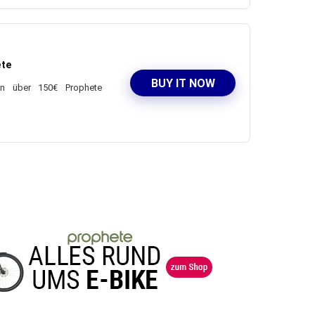
ete
BUY IT NOW
gen über 150€ Prophete