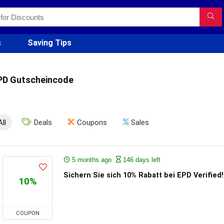
s
Saving Tips
PD Gutscheincode
All
Deals
Coupons
Sales
5 months ago
146 days left
Sichern Sie sich 10% Rabatt bei EPD Verified!
10%
COUPON